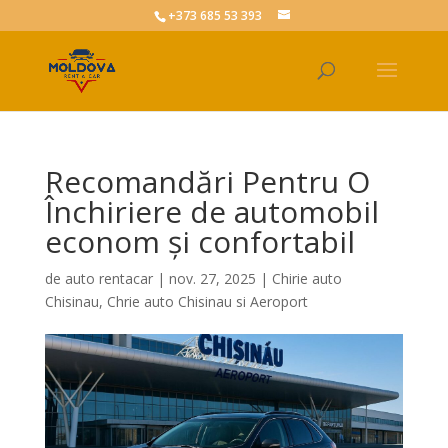
+373 685 53 393
Recomandări Pentru O
Închiriere de automobil
econom și confortabil
de
auto rentacar
|
nov. 27, 2025
|
Chirie auto
Chisinau
,
Chrie auto Chisinau si Aeroport