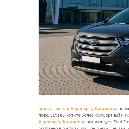
прокат авто в Аэропорту Кишинева
порек
люкс. Если вы хотите более комфортный и 
Аэропорту Кишинева
рекомендует Ford Fus
особенно в пробках, лучшие преимущества,