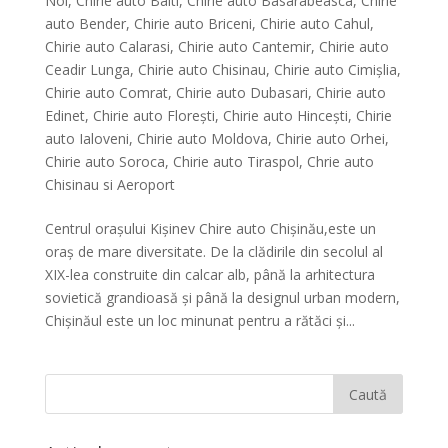
Noi
,
Chirie auto Balti
,
Chirie auto Basarabeasca
,
Chirie
auto Bender
,
Chirie auto Briceni
,
Chirie auto Cahul
,
Chirie auto Calarasi
,
Chirie auto Cantemir
,
Chirie auto
Ceadir Lunga
,
Chirie auto Chisinau
,
Chirie auto Cimișlia
,
Chirie auto Comrat
,
Chirie auto Dubasari
,
Chirie auto
Edinet
,
Chirie auto Florești
,
Chirie auto Hinceşti
,
Chirie
auto Ialoveni
,
Chirie auto Moldova
,
Chirie auto Orhei
,
Chirie auto Soroca
,
Chirie auto Tiraspol
,
Chrie auto
Chisinau si Aeroport
Centrul orașului Kișinev Chire auto Chișinău,este un
oraș de mare diversitate. De la clădirile din secolul al
XIX-lea construite din calcar alb, până la arhitectura
sovietică grandioasă și până la designul urban modern,
Chișinăul este un loc minunat pentru a rătăci și...