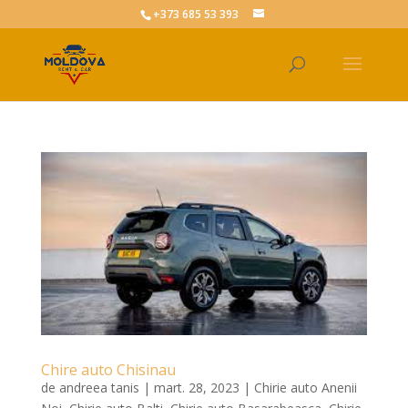
+373 685 53 393
Chire auto Chisinau
de
andreea tanis
|
mart. 28, 2023
|
Chirie auto Anenii