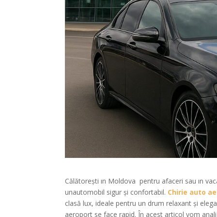
Călătorești ın Moldova pentru afaceri sau ın vac
unautomobil sigur și confortabil.
Chirie auto ae
clasă lux, ideale pentru un drum relaxant și elega
aeroport se face rapid. În acest articol vom anali