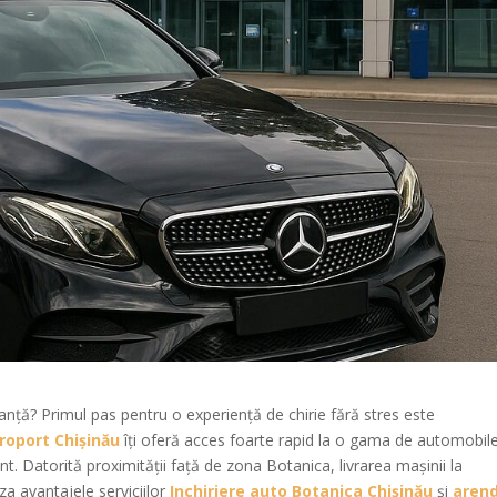
anță? Primul pas pentru o experiență de chirie fără stres este
roport Chișinău
îți oferă acces foarte rapid la o gama de automobil
nt. Datorită proximității față de zona Botanica, livrarea mașinii la
za avantajele serviciilor
Inchiriere auto Botanica Chișinău
și
aren