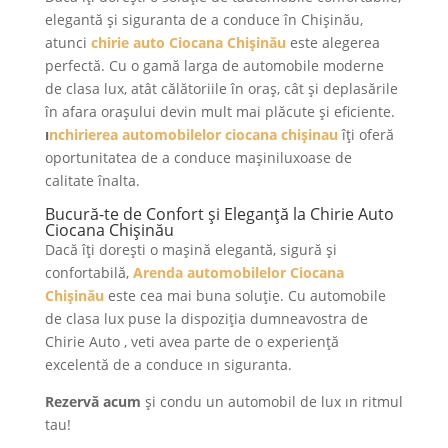
elegantă și siguranta de a conduce în Chișinău,
atunci
chirie auto Ciocana Chișinău
este alegerea
perfectă. Cu o gamă larga de automobile moderne
de clasa lux, atât călătoriile în oraș, cât și deplasările
în afara orașului devin mult mai plăcute și eficiente.
ı
nchirierea automobilelor ciocana chişinau
îți oferă
oportunitatea de a conduce mașiniluxoase de
calitate înalta.
Bucură-te de Confort și Eleganță la Chirie Auto
Ciocana Chișinău
Dacă îți dorești o mașină elegantă, sigură și
confortabilă,
Arenda automobilelor Ciocana
Chișinău
este cea mai buna soluție. Cu automobile
de clasa lux puse la dispoziția dumneavostra de
Chirie Auto , veti avea parte de o experiență
excelentă de a conduce ın siguranta.
Rezervă acum
și condu un automobil de lux ın ritmul
tau!