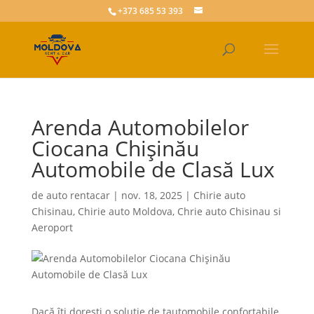
+373 685 53 393
Arenda Automobilelor
Ciocana Chișinău
Automobile de Clasă Lux
de
auto rentacar
|
nov. 18, 2025
|
Chirie auto
Chisinau
,
Chirie auto Moldova
,
Chrie auto Chisinau si
Aeroport
Dacă îți dorești o soluție de tautomobile confortabile,