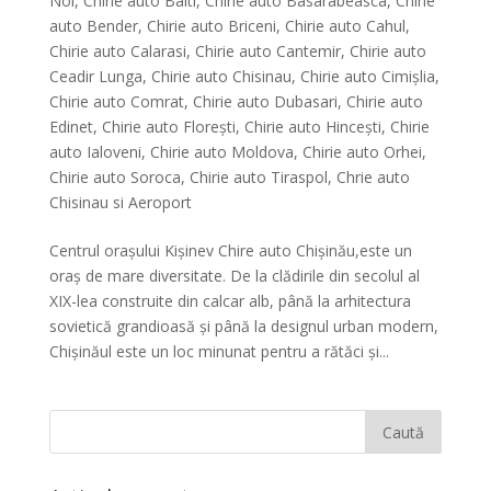
Noi
,
Chirie auto Balti
,
Chirie auto Basarabeasca
,
Chirie
auto Bender
,
Chirie auto Briceni
,
Chirie auto Cahul
,
Chirie auto Calarasi
,
Chirie auto Cantemir
,
Chirie auto
Ceadir Lunga
,
Chirie auto Chisinau
,
Chirie auto Cimișlia
,
Chirie auto Comrat
,
Chirie auto Dubasari
,
Chirie auto
Edinet
,
Chirie auto Florești
,
Chirie auto Hinceşti
,
Chirie
auto Ialoveni
,
Chirie auto Moldova
,
Chirie auto Orhei
,
Chirie auto Soroca
,
Chirie auto Tiraspol
,
Chrie auto
Chisinau si Aeroport
Centrul orașului Kișinev Chire auto Chișinău,este un
oraș de mare diversitate. De la clădirile din secolul al
XIX-lea construite din calcar alb, până la arhitectura
sovietică grandioasă și până la designul urban modern,
Chișinăul este un loc minunat pentru a rătăci și...