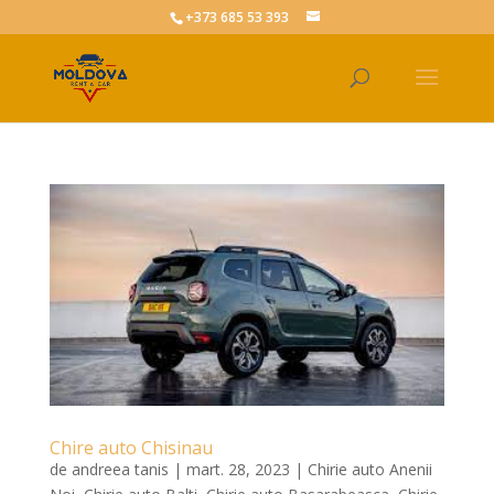
+373 685 53 393
Chire auto Chisinau
de
andreea tanis
|
mart. 28, 2023
|
Chirie auto Anenii