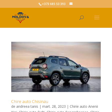
+373 685 53 393
Chire auto Chisinau
de
andreea tanis
|
mart. 28, 2023
|
Chirie auto Anenii