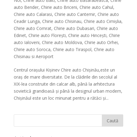
Noi
,
Chirie auto Balti
,
Chirie auto Basarabeasca
,
Chirie
auto Bender
,
Chirie auto Briceni
,
Chirie auto Cahul
,
Chirie auto Calarasi
,
Chirie auto Cantemir
,
Chirie auto
Ceadir Lunga
,
Chirie auto Chisinau
,
Chirie auto Cimișlia
,
Chirie auto Comrat
,
Chirie auto Dubasari
,
Chirie auto
Edinet
,
Chirie auto Florești
,
Chirie auto Hinceşti
,
Chirie
auto Ialoveni
,
Chirie auto Moldova
,
Chirie auto Orhei
,
Chirie auto Soroca
,
Chirie auto Tiraspol
,
Chrie auto
Chisinau si Aeroport
Centrul orașului Kișinev Chire auto Chișinău,este un
oraș de mare diversitate. De la clădirile din secolul al
XIX-lea construite din calcar alb, până la arhitectura
sovietică grandioasă și până la designul urban modern,
Chișinăul este un loc minunat pentru a rătăci și...