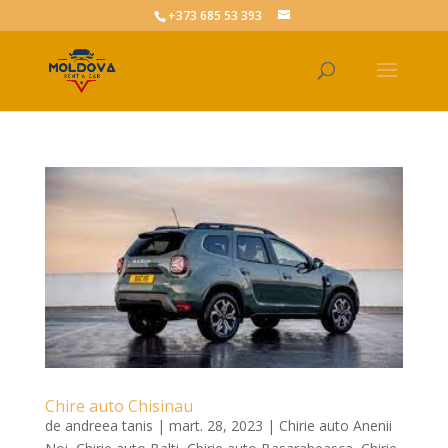
+373 685 53 393
Chire auto Chisinau
de
andreea tanis
|
mart. 28, 2023
|
Chirie auto Anenii