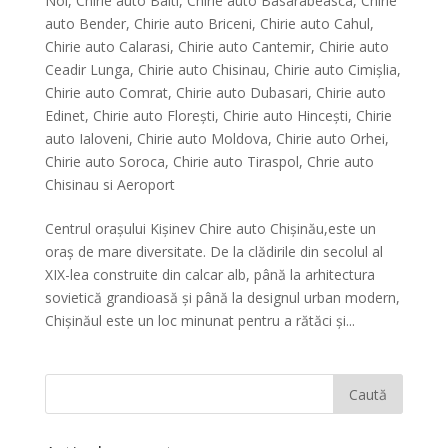
Noi
,
Chirie auto Balti
,
Chirie auto Basarabeasca
,
Chirie
auto Bender
,
Chirie auto Briceni
,
Chirie auto Cahul
,
Chirie auto Calarasi
,
Chirie auto Cantemir
,
Chirie auto
Ceadir Lunga
,
Chirie auto Chisinau
,
Chirie auto Cimișlia
,
Chirie auto Comrat
,
Chirie auto Dubasari
,
Chirie auto
Edinet
,
Chirie auto Florești
,
Chirie auto Hinceşti
,
Chirie
auto Ialoveni
,
Chirie auto Moldova
,
Chirie auto Orhei
,
Chirie auto Soroca
,
Chirie auto Tiraspol
,
Chrie auto
Chisinau si Aeroport
Centrul orașului Kișinev Chire auto Chișinău,este un
oraș de mare diversitate. De la clădirile din secolul al
XIX-lea construite din calcar alb, până la arhitectura
sovietică grandioasă și până la designul urban modern,
Chișinăul este un loc minunat pentru a rătăci și...