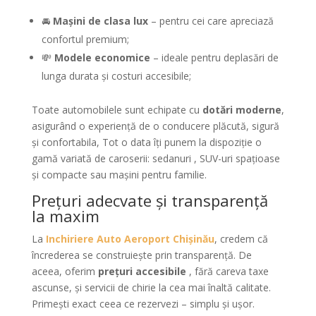
🚘
Mașini de clasa lux
– pentru cei care apreciază
confortul premium;
💸
Modele economice
– ideale pentru deplasări de
lunga durata și costuri accesibile;
Toate automobilele sunt echipate cu
dotări moderne
,
asigurând o experiență de o conducere plăcută, sigură
și confortabila, Tot o data îți punem la dispoziție o
gamă variată de caroserii: sedanuri , SUV-uri spațioase
şi compacte sau mașini pentru familie.
Prețuri adecvate și transparență
la maxim
La
Inchiriere Auto Aeroport Chișinău
, credem că
încrederea se construiește prin transparență. De
aceea, oferim
prețuri accesibile
, fără careva taxe
ascunse, și servicii de chirie la cea mai înaltă calitate.
Primești exact ceea ce rezervezi – simplu şi uşor.