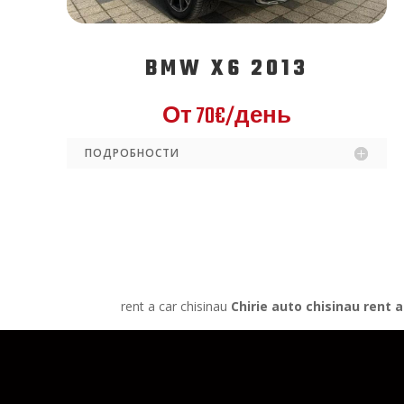
BMW X6 2013
От
70€/
день
ПОДРОБНОСТИ
rent a car chisinau
Chirie auto chisinau
rent a