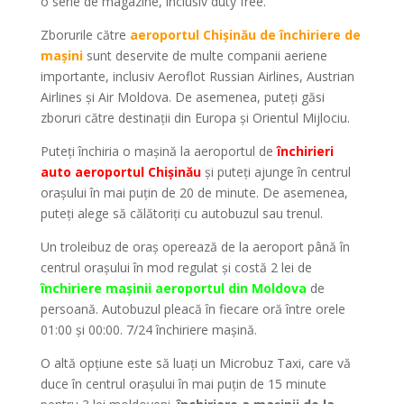
o serie de magazine, inclusiv duty free.
Zborurile către
aeroportul Chișinău de închiriere de
mașini
sunt deservite de multe companii aeriene
importante, inclusiv Aeroflot Russian Airlines, Austrian
Airlines și Air Moldova. De asemenea, puteți găsi
zboruri către destinații din Europa și Orientul Mijlociu.
Puteți închiria o mașină la aeroportul de
închirieri
auto aeroportul Chișinău
și puteți ajunge în centrul
orașului în mai puțin de 20 de minute. De asemenea,
puteți alege să călătoriți cu autobuzul sau trenul.
Un troleibuz de oraș operează de la aeroport până în
centrul orașului în mod regulat și costă 2 lei de
închiriere mașinii aeroportul din Moldova
de
persoană. Autobuzul pleacă în fiecare oră între orele
01:00 și 00:00. 7/24 închiriere mașină.
O altă opțiune este să luați un Microbuz Taxi, care vă
duce în centrul orașului în mai puțin de 15 minute