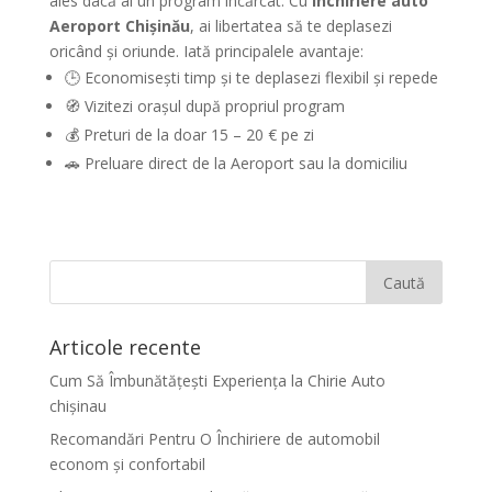
ales dacă ai un program încărcat. Cu
închiriere auto
Aeroport Chișinău
, ai libertatea să te deplasezi
oricând și oriunde. Iată principalele avantaje:
🕒 Economisești timp și te deplasezi flexibil şi repede
🧭 Vizitezi orașul după propriul program
💰 Preturi de la doar 15 – 20 € pe zi
🚗 Preluare direct de la Aeroport sau la domiciliu
Articole recente
Cum Să Îmbunătățești Experiența la Chirie Auto
chişinau
Recomandări Pentru O Închiriere de automobil
econom și confortabil