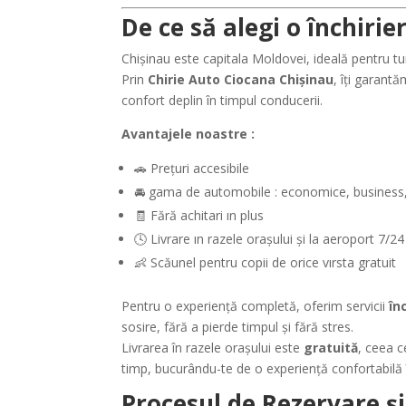
De ce să alegi o închirie
Chişinau este capitala Moldovei, ideală pentru tur
Prin
Chirie Auto Ciocana Chişinau
, îți garantă
confort deplin în timpul conducerii.
Avantajele noastre :
🚗 Prețuri accesibile
🚘 gama de automobile : economice, business,
🧾 Fără achitari ın plus
🕓 Livrare ın razele oraşului şi la aeroport 7/24
👶 Scăunel pentru copii de orice vırsta gratuit
Pentru o experiență completă, oferim servicii
în
sosire, fără a pierde timpul și fără stres.
Livrarea în razele oraşului este
gratuită
, ceea c
timp, bucurându-te de o experiență confortabilă î
Procesul de Rezervare și