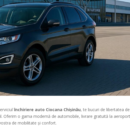
serviciul
închiriere auto Ciocana Chișinău
, te bucuri de libertatea de
il. Oferim o gama modernă de automobile, livrare gratuită la aeroport
ostra de mobilitate şi confort.