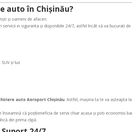
re auto în Chișinău?
iști și oameni de afaceri.
m servicii ın siguranta și disponibile 24/7, astfel încât să va bucurati de
 SUV și lux
chiriere auto Aeroport Chișinău
. Astfel, mașina ta te va așteapta la
e înseamnă că poțibeneficia de servii chiar acasa şi poti economisi ban
ncă din prima clipă.
 Suport 24/7