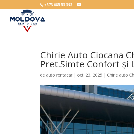
+373 685 53 393
Chirie Auto Ciocana Ch
Pret.Simte Confort și 
de
auto rentacar
|
oct. 23, 2025
|
Chirie auto C