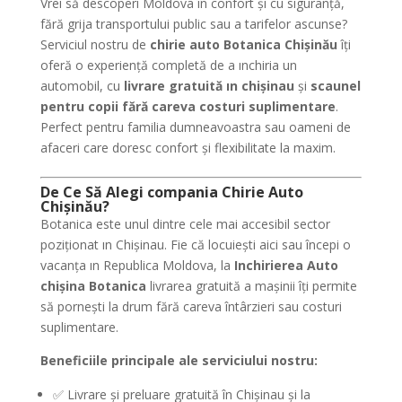
Vrei să descoperi Moldova în confort și cu siguranță,
fără grija transportului public sau a tarifelor ascunse?
Serviciul nostru de
chirie auto Botanica Chișinău
îți
oferă o experiență completă de a ınchiria un
automobil, cu
livrare gratuită ın chişinau
și
scaunel
pentru copii fără careva costuri suplimentare
.
Perfect pentru familia dumneavoastra sau oameni de
afaceri care doresc confort și flexibilitate la maxim.
De Ce Să Alegi compania Chirie Auto
Chișinău?
Botanica este unul dintre cele mai accesibil sector
poziționat ın Chişinau. Fie că locuiești aici sau începi o
vacanța ın Republica Moldova, la
Inchirierea Auto
chişina Botanica
livrarea gratuită a mașinii îți permite
să pornești la drum fără careva întârzieri sau costuri
suplimentare.
Beneficiile principale ale serviciului nostru:
✅ Livrare și preluare gratuită în Chişinau şi la