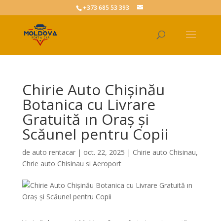
+373 685 53 393
Chirie Auto Chișinău
Botanica cu Livrare
Gratuită ın Oraş și
Scăunel pentru Copii
de
auto rentacar
|
oct. 22, 2025
|
Chirie auto Chisinau
,
Chrie auto Chisinau si Aeroport