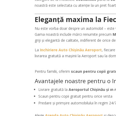
noastră este selectata cu atenție la un pret foart
Eleganță maxima la Fie
Nu este vorba doar despre un automobil – este
Gama noastră include mărci renumite precum
M
griji și elegantă de calitate, indiferent de orice de
La
Inchiriere Auto Chișinău Aeroport
, fiecar
livrarea gratuită a mașinii la Aeroport sau la domi
Pentru familii, oferim
scaun pentru copii grat
Avantajele noastre pentru o In
Livrare gratuită la
Aeroportul Chișinău şi ın 
Scaun pentru copii gratuit pentru orice vırsta
Predare și primşire automobilului în regim 24/
Alege
Arenda Auto Chișinău Aeroport
și desc