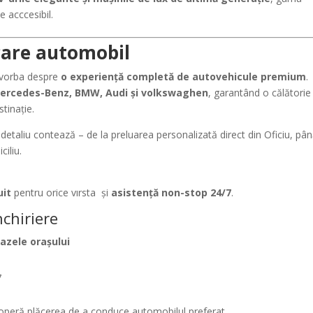
e acccesibil.
care automobil
 vorba despre
o experiență completă de autovehicule premium
.
ercedes-Benz, BMW, Audi şi volkswaghen
, garantând o călătorie
stinație.
e detaliu contează – de la preluarea personalizată direct din Oficiu, pân
ciliu.
uit
pentru orice vırsta și
asistență non-stop 24/7
.
chiriere
razele oraşului
7
operă plăcerea de a conduce automobilul preferat.