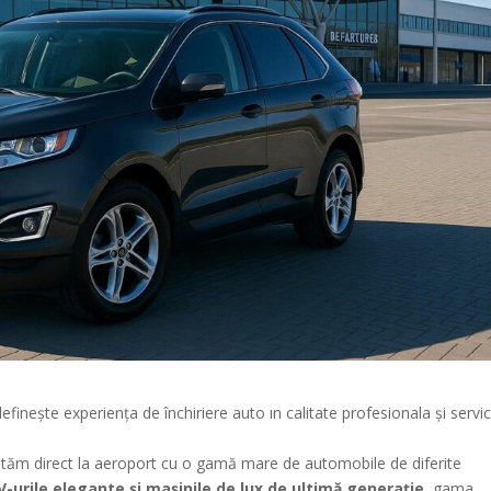
efinește experiența de închiriere auto ın calitate profesionala și servic
teptăm direct la aeroport cu o gamă mare de automobile de diferite
V-urile elegante și mașinile de lux de ultimă generație
, gama