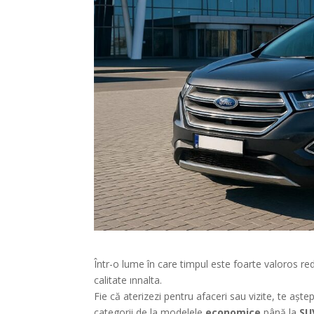
Într-o lume în care timpul este foarte valoros red
calitate ınnalta.
Fie că aterizezi pentru afaceri sau vizite, te aș
categorii de la modelele
economice
până la
SU