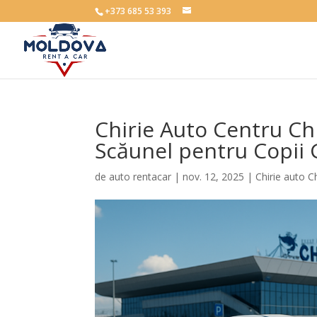
+373 685 53 393
Chirie Auto Centru C
Scăunel pentru Copii 
de
auto rentacar
|
nov. 12, 2025
|
Chirie auto C