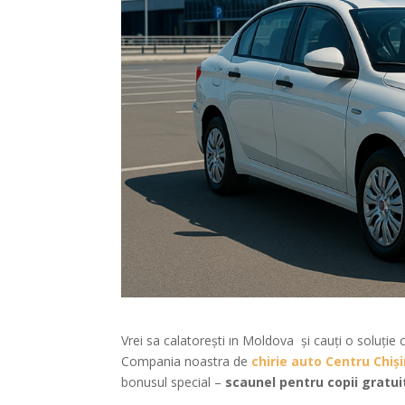
Vrei sa calatoreşti ın Moldova și cauți o soluție 
Compania noastra de
chirie auto Centru Chiș
bonusul special –
scaunel pentru copii gratui