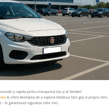
comodă şi rapida pentru transportul tău și al familiei?
inău
îți oferă libertatea de a explora Moldova fără griji ın propriu ritm, 
t
– îți garantează siguranța celor mici.