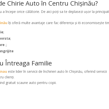
e Chirie Auto în Centru Chișinău?
 a începe orice călătorie. De aici poți sa te deplasezi ușor la principal
șinău
îți oferă multe avantaje care fac diferența şi iti economiseşte ti
tie
;
vırsta
;
oare
;;
ıngrijite
u Întreaga Familie
inau
este lider în servicii de închirieri auto în Chișinău, oferind servicii
ru clienți.
rind gratuit scaune auto pentru copii.