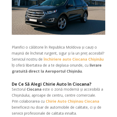
Planifici o călătorie în Republica Moldova și cauți o
mașină de închiriat rurgent, sigur și la un preț accesibil?
Serviciul nostru de
închiriere auto Ciocana Chișinău
îți oferă libertatea de a te deplasa oriunde, cu
livrare
gratuită direct la Aeroportul Chișinău
.
De Ce Să Alegi Chirie Auto în Ciocana?
Sectorul
Ciocana
este o zonă modernă și accesibilă a
Chișinăului, aproape de centru, centre comerciale.
Prin colaborarea cu
Chirie Auto Chişinau
Ciocana
beneficiezi nu doar de automobile de calitate, ci și de
servicii profesionale de calitata ınnalta.