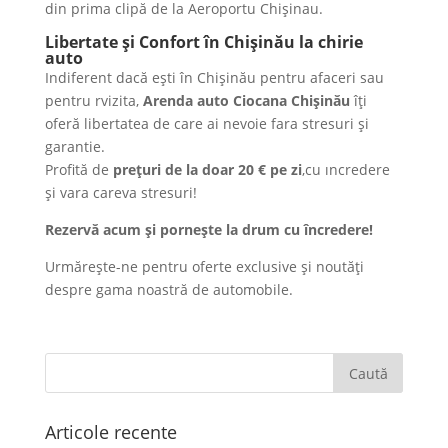
din prima clipă de la Aeroportu Chişinau.
Libertate și Confort în Chișinău la chirie
auto
Indiferent dacă ești în Chișinău pentru afaceri sau
pentru rvizita,
Arenda auto Ciocana Chișinău
îți
oferă libertatea de care ai nevoie fara stresuri şi
garantie.
Profită de
prețuri de la doar 20 € pe zi
,cu ıncredere
şi vara careva stresuri!
Rezervă acum și pornește la drum cu încredere!
Urmărește-ne pentru oferte exclusive și noutăți
despre gama noastră de automobile.
Articole recente