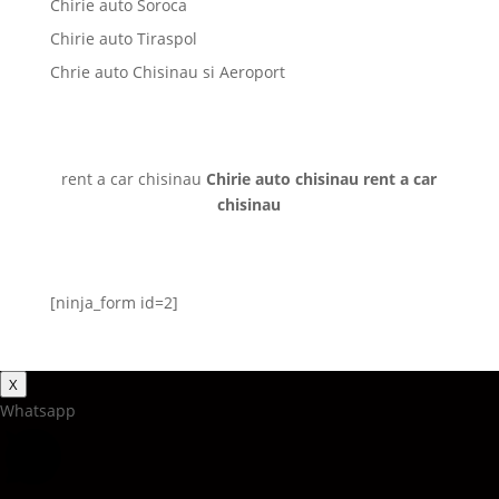
Chirie auto Soroca
Chirie auto Tiraspol
Chrie auto Chisinau si Aeroport
rent a car chisinau
Chirie auto chisinau
rent a car
chisinau
[ninja_form id=2]
X
Whatsapp