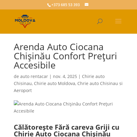
+373 685 53 393
Arenda Auto Ciocana
Chișinău Confort Prețuri
Accesibile
de
auto rentacar
|
nov. 4, 2025
|
Chirie auto
Chisinau
,
Chirie auto Moldova
,
Chrie auto Chisinau si
Aeroport
Călătorește Fără careva Griji cu
Chirie Auto Ciocana Chișinău