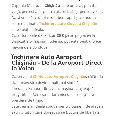
Capitala Moldovei,
Chișinău
, este un oraș plin de
viață, perfect atât pentru afaceri, cât și pentru vizita.
Dacă vrei să te deplasezi liber, rapid și comod ın
orice destinatie
închiriere auto Ciocana Chișinău
este soluția ideală.
Cu automobile de la doar
20 € pe zi
, poți avea la
dispoziție o mașină modernă, potrivită pentru orice
nevoie de a conduce.
Închiriere Auto Aeroport
Chișinău – De la Aeroport Direct
la Volan
Cu serviciul
Chirie auto Aeroport Chișinău
, călătoria
dumneavostra devine mult mai simplă.
Imediat ce cobori din avion, mașina te așteaptă
pregătită la Aeroport – fără nici un stres şi fără
pierdere de timpul.
Este cea mai ideală soluție pentru oameni de afaceri
sau vizitatori care doresc să se bucure de libertate