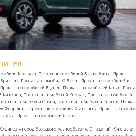
шинев
омобиля Калараш
,
Прокат автомобилей Басарабяска
,
Прокат
 Бричаны
,
Прокат автомобилей Бэлць
,
Прокат автомобилей в
,
Прокат автомобилей Единец
,
Прокат автомобилей Кагул
,
Прока
й Кишинев
,
Прокат автомобилей Комрат
,
Прокат автомобилей
рокат автомобилей Орхей
,
Прокат автомобилей Сороки
,
Прока
ей Флорешты
,
Прокат автомобилей Хынчешты
,
Прокат автомоб
р-Лунга
,
Прокат автомобилей Яловены
ишинев – город большого разнообразия. От зданий 19-го века,
ой советской архитектуры и современного городского дизайна,