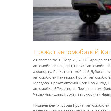
Прокат автомобилей Ки
от
andreea tanis
|
Мар 28, 2023
|
Аренда авт
автомобилей Бендеры
,
Прокат автомобилей
аэропорту
,
Прокат автомобилей Дубоссары
автомобилей Кантемир
,
Прокат автомобиле
Молдова
,
Прокат автомобилей Новый год
,
П
автомобилей Тирасполь
,
Прокат автомобил
Чадыр Чимишлия
,
Прокат автомобилей Чады
Кишинёв центр города Прокат автомобилей К
построенных из белого известняка, до велик