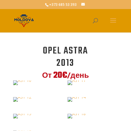
+373 685 53 393
OPEL ASTRA
2013
20€
От
/день